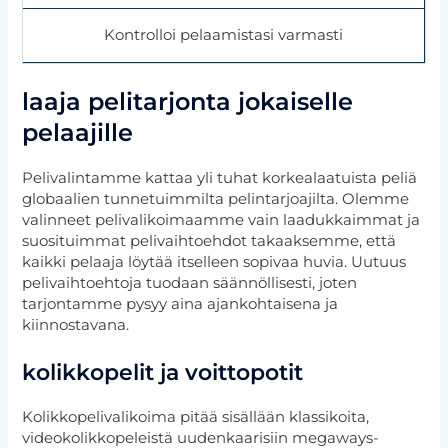
Kontrolloi pelaamistasi varmasti
laaja pelitarjonta jokaiselle
pelaajille
Pelivalintamme kattaa yli tuhat korkealaatuista peliä
globaalien tunnetuimmilta pelintarjoajilta. Olemme
valinneet pelivalikoimaamme vain laadukkaimmat ja
suosituimmat pelivaihtoehdot takaaksemme, että
kaikki pelaaja löytää itselleen sopivaa huvia. Uutuus
pelivaihtoehtoja tuodaan säännöllisesti, joten
tarjontamme pysyy aina ajankohtaisena ja
kiinnostavana.
kolikkopelit ja voittopotit
Kolikkopelivalikoima pitää sisällään klassikoita,
videokolikkopeleistä uudenkaarisiin megaways-