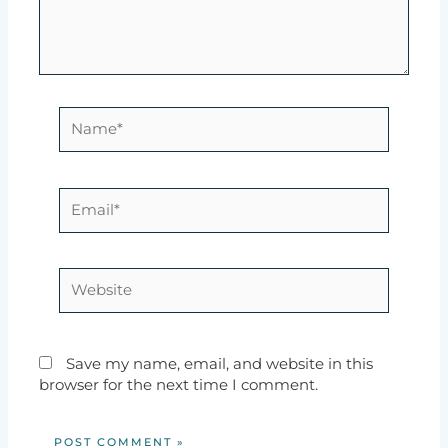
Name*
Email*
Website
Save my name, email, and website in this
browser for the next time I comment.